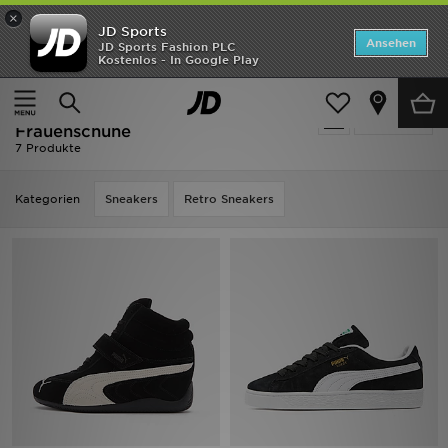
×
JD Sports
Startseite
Ansehen
JD Sports Fashion PLC
Kostenlos - In Google Play
Startseite
Frauen
Frauenschuhe
ANGEBOTE
Frauen - Schwarz PUMA
verfeinern
Marken
Frauenschuhe
7 Produkte
Neuheiten
Kategorien
Sneakers
Retro Sneakers
Herren
Damen
Kinder
Bestsellers
JD Exklusives
Fußball