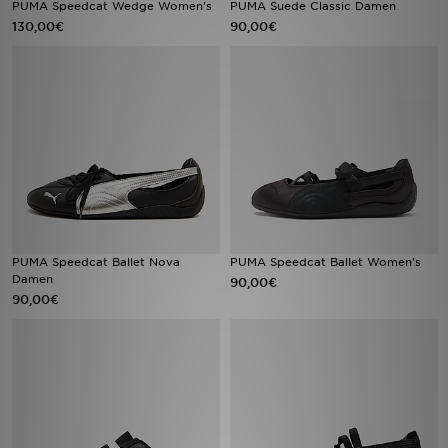
PUMA Speedcat Wedge Women's
PUMA Suede Classic Damen
130,00€
90,00€
Sport
Lade Die APP
Geschenkkarte
Filialfinder
Mein JD
PUMA Speedcat Ballet Nova
PUMA Speedcat Ballet Women's
Meine Nachrichten
Damen
90,00€
90,00€
Bestellverfolgung
Hilfe & Kontakt
Trending Styles