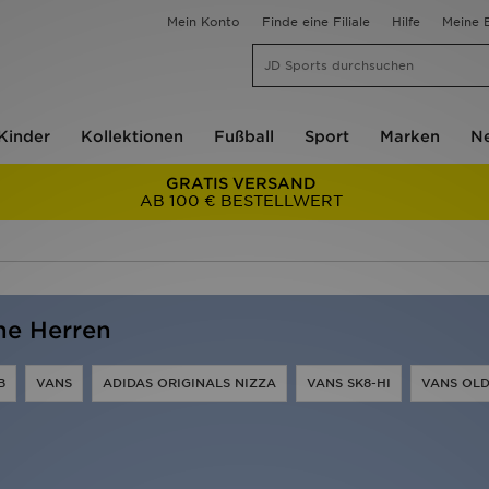
Mein Konto
Finde eine Filiale
Hilfe
Meine B
Kinder
Kollektionen
Fußball
Sport
Marken
Ne
GRATIS VERSAND
AB 100 € BESTELLWERT
he Herren
B
VANS
ADIDAS ORIGINALS NIZZA
VANS SK8-HI
VANS OLD