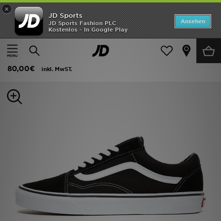
×
JD Sports
Startseite
Ansehen
JD Sports Fashion PLC
Kostenlos - In Google Play
Startseite
Herren
Herrenschuhe
Sneakers
ANGEBOTE
Vans Old Skool
Marken
80,00€
inkl. MwST.
Neuheiten
Herren
Damen
Kinder
Bestsellers
JD Exklusives
Fußball