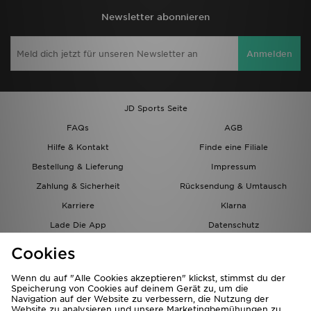
Newsletter abonnieren
Anmelden
JD Sports Seite
FAQs
AGB
Hilfe & Kontakt
Finde eine Filiale
Bestellung & Lieferung
Impressum
Zahlung & Sicherheit
Rücksendung & Umtausch
Karriere
Klarna
Lade Die App
Datenschutz
Cookies
Cookies Einstellungen
Cookies
Partnerprogramm
Wenn du auf "Alle Cookies akzeptieren" klickst, stimmst du der
Speicherung von Cookies auf deinem Gerät zu, um die
Navigation auf der Website zu verbessern, die Nutzung der
Website zu analysieren und unsere Marketingbemühungen zu