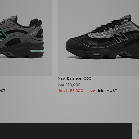
New Balance 1000
170,00€
War
Jetzt
wST.
55,00€
inkl. MwST.
- 68%