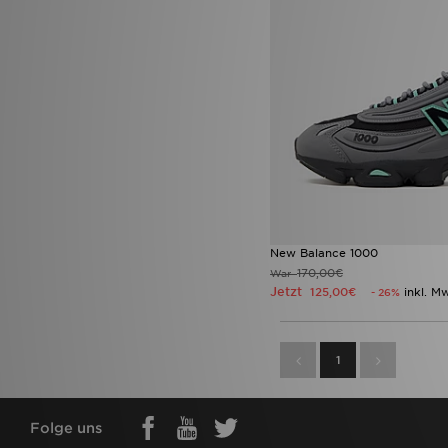
New Balance 1000
170,00€
War
Jetzt
125,00€
inkl. M
- 26%
1
Folge uns