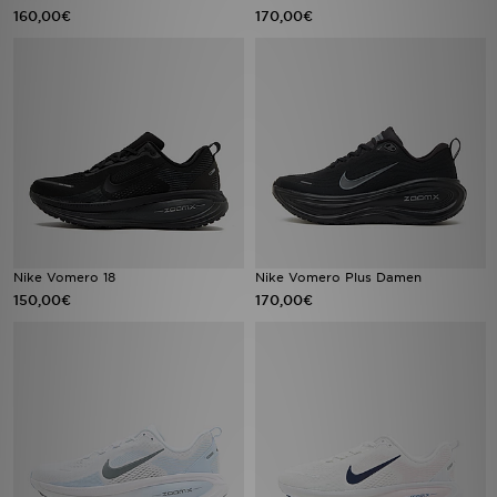
160,00€
170,00€
Nike Vomero 18
Nike Vomero Plus Damen
150,00€
170,00€