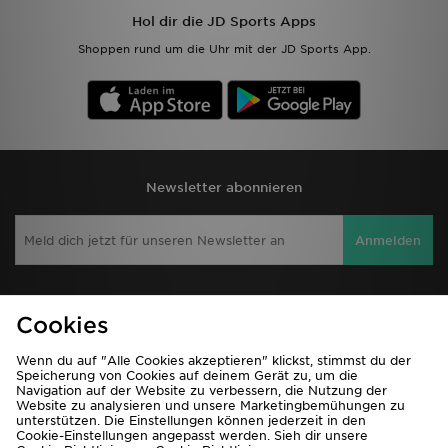
Hol dir die JD Sports Apps
Shoppen rund um die Uhr mit der JD Sports App.
Newsletter abonnieren
Anmelden
Cookies
JD Sports Seite
FAQs
AGB
Wenn du auf "Alle Cookies akzeptieren" klickst, stimmst du der
Speicherung von Cookies auf deinem Gerät zu, um die
Hilfe & Kontakt
Finde eine Filiale
Navigation auf der Website zu verbessern, die Nutzung der
Bestellung & Lieferung
Impressum
Website zu analysieren und unsere Marketingbemühungen zu
unterstützen. Die Einstellungen können jederzeit in den
Zahlung & Sicherheit
Rücksendung & Umtausch
Cookie-Einstellungen angepasst werden. Sieh dir unsere