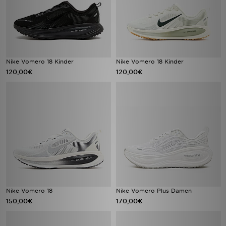
Nike Vomero 18 Kinder
Nike Vomero 18 Kinder
120,00€
120,00€
Nike Vomero 18
Nike Vomero Plus Damen
150,00€
170,00€