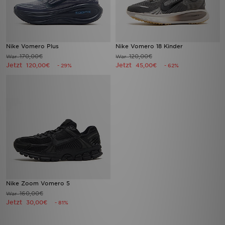
Nike Vomero Plus
Nike Vomero 18 Kinder
170,00€
120,00€
War
War
Jetzt
Jetzt
120,00€
45,00€
- 29%
- 62%
Nike Zoom Vomero 5
160,00€
War
Jetzt
30,00€
- 81%