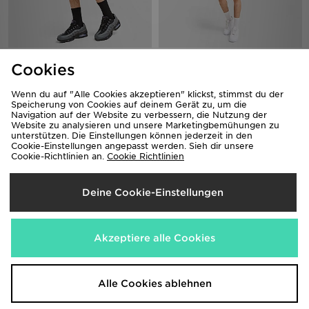
McKenzie Rocco Swim Shorts
BOSS Starfish Swim Shorts
Cookies
20,00€
55,00€
Wenn du auf "Alle Cookies akzeptieren" klickst, stimmst du der
Speicherung von Cookies auf deinem Gerät zu, um die
Navigation auf der Website zu verbessern, die Nutzung der
Website zu analysieren und unsere Marketingbemühungen zu
unterstützen. Die Einstellungen können jederzeit in den
Cookie-Einstellungen angepasst werden. Sieh dir unsere
Cookie-Richtlinien an.
Cookie Richtlinien
Deine Cookie-Einstellungen
Nike Core 5'' Badeshorts
Belier Patterned Swim Shorts
Akzeptiere alle Cookies
31,00€
60,00€
Alle Cookies ablehnen