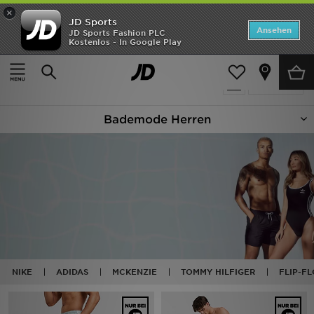
×
JD Sports
Startseite
Ansehen
JD Sports Fashion PLC
Kostenlos - In Google Play
Startseite
Herren
Herrenbekleidung
Bademode
ANGEBOTE
65 Produkte
verfeinern
Marken
Bademode Herren
Neuheiten
Herren
Damen
Kinder
Bestsellers
NIKE
ADIDAS
MCKENZIE
TOMMY HILFIGER
FLIP-FL
JD Exklusives
Fußball