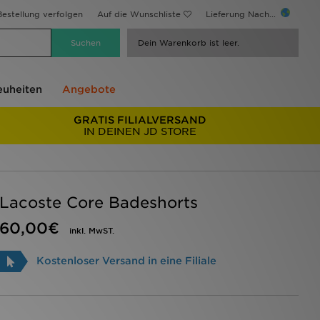
estellung verfolgen
Auf die Wunschliste
Lieferung Nach...
Dein Warenkorb ist leer.
uheiten
Angebote
GRATIS FILIALVERSAND
IN DEINEN JD STORE
Lacoste Core Badeshorts
60,00€
inkl. MwST.
Kostenloser Versand in eine Filiale