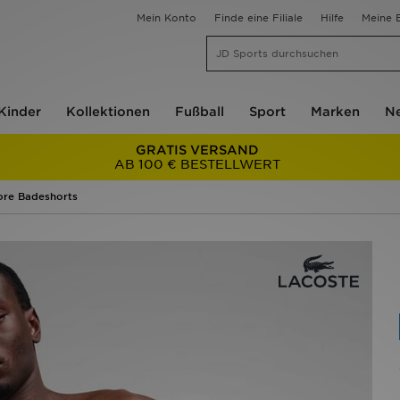
Mein Konto
Finde eine Filiale
Hilfe
Meine B
Kinder
Kollektionen
Fußball
Sport
Marken
Ne
GRATIS VERSAND
AB 100 € BESTELLWERT
ore Badeshorts