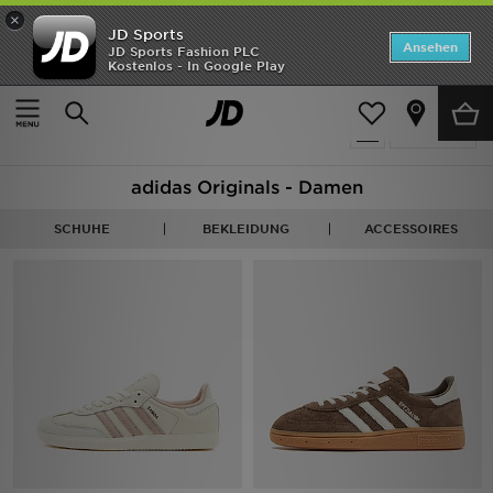
×
JD Sports
Startseite
Ansehen
JD Sports Fashion PLC
Kostenlos - In Google Play
Startseite
Frauen
ANGEBOTE
339 Produkte
verfeinern
Marken
adidas Originals - Damen
Neuheiten
SCHUHE
BEKLEIDUNG
ACCESSOIRES
Herren
Damen
Kinder
Bestsellers
JD Exklusives
Fußball