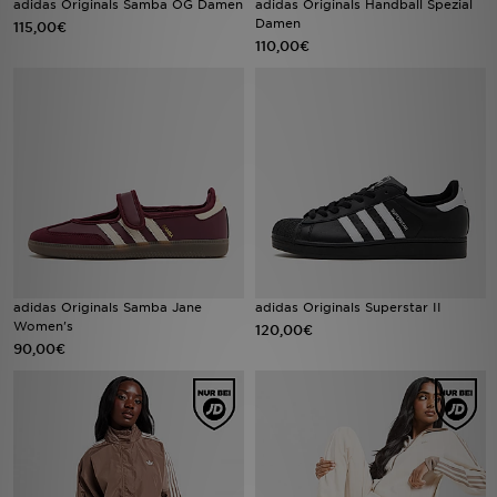
adidas Originals Samba OG Damen
adidas Originals Handball Spezial
Damen
115,00€
110,00€
Sport
Lade Die APP
Geschenkkarte
Filialfinder
Mein JD
Meine Nachrichten
adidas Originals Samba Jane
adidas Originals Superstar II
Women's
120,00€
90,00€
Bestellverfolgung
Hilfe & Kontakt
Trending Styles