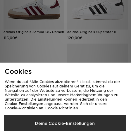
adidas Originals Samba OG Damen
adidas Originals Superstar II
115,00€
120,00€
Cookies
Wenn du auf "Alle Cookies akzeptieren" klickst, stimmst du der
Speicherung von Cookies auf deinem Gerät zu, um die
Navigation auf der Website zu verbessern, die Nutzung der
Website zu analysieren und unsere Marketingbemühungen zu
unterstützen. Die Einstellungen können jederzeit in den
Cookie-Einstellungen angepasst werden. Sieh dir unsere
adidas Originals Handball Spezial
adidas Originals Handball Spezial
Cookie-Richtlinien an.
Cookie Richtlinien
LT Women's
Damen
110,00€
110,00€
Deine Cookie-Einstellungen