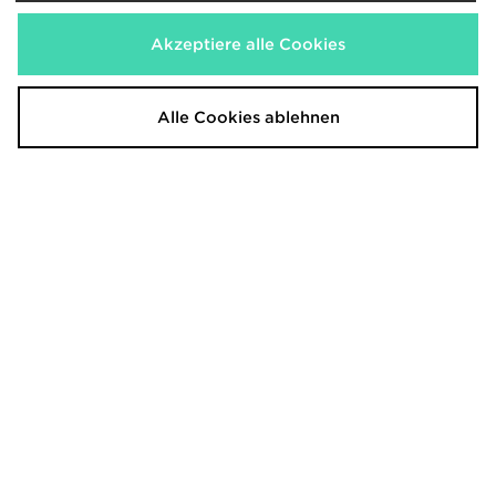
Akzeptiere alle Cookies
Alle Cookies ablehnen
adidas Originals Samba LT Pony
adidas Originals Samba OG Damen
Hair Women's
130,00€
140,00€