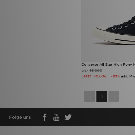
Converse All Star High Pony 
85,00€
War
Jetzt
40,00€
inkl. Mw
- 53%
1
Folge uns