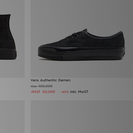
Vans Authentic Damen
100,00€
War
Jetzt
60,00€
inkl. MwST.
- 40%