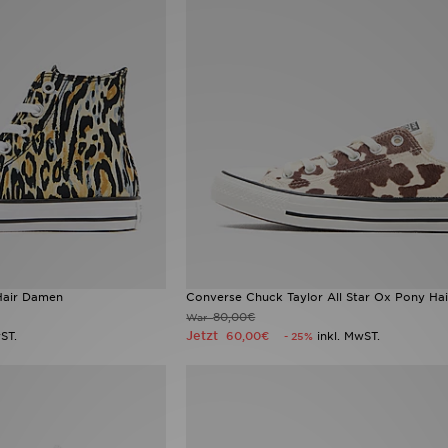
Hair Damen
Converse Chuck Taylor All Star Ox Pony Ha
80,00€
War
Jetzt
ST.
60,00€
inkl. MwST.
- 25%