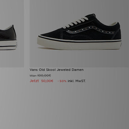
Vans Old Skool Jeweled Damen
100,00€
War
Jetzt
50,00€
inkl. MwST.
- 50%