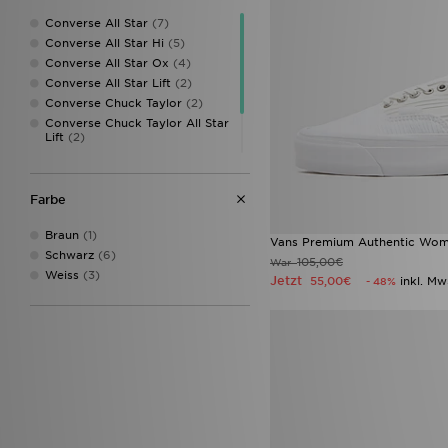
42
(60)
42.5
(40)
Converse All Star
(7)
43
(29)
Converse All Star Hi
(5)
43.5
(3)
Converse All Star Ox
(4)
44
(7)
Converse All Star Lift
(2)
44.5
(1)
Converse Chuck Taylor
(2)
45
(1)
Converse Chuck Taylor All Star
Lift
(2)
45.5
(1)
Converse Platform
(2)
47
(1)
Vans Authentic
(2)
Vans Old Skool
(1)
Farbe
Braun
(1)
Vans Premium Authentic Wom
Schwarz
(6)
105,00€
War
Weiss
(3)
Jetzt
55,00€
inkl. Mw
- 48%