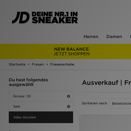
Herren
Damen
NEW BALANCE
JETZT SHOPPEN
Startseite
Frauen
Frauenschuhe
Du hast folgendes
Ausverkauf | F
ausgewählt
Grӧsse: 35
Sortieren nach
Sale
Alles löschen