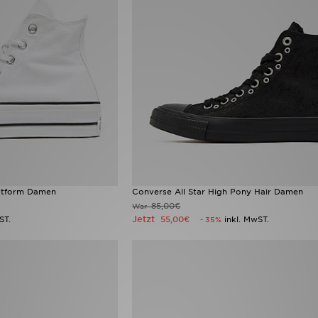
latform Damen
Converse All Star High Pony Hair Damen
85,00€
War
Jetzt
ST.
55,00€
inkl. MwST.
- 35%