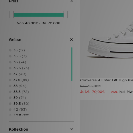
Preis
Grӧsse
35
(12)
35.5
(7)
36
(74)
36.5
(73)
37
(49)
37.5
(89)
Converse All Star Lift High P
38
(94)
95,00€
War
Jetzt
70,00€
inkl. Mw
38.5
(72)
- 26%
39
(74)
39.5
(50)
40
(93)
40.5
(53)
41
(64)
41.5
(38)
Kollektion