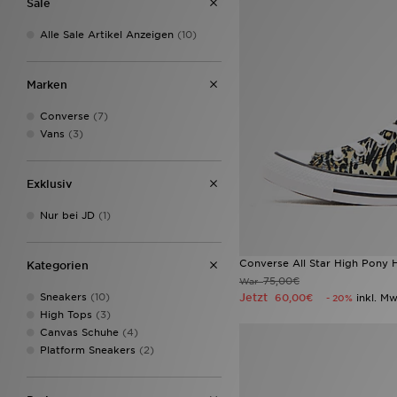
Sale
Alle Sale Artikel Anzeigen
(10)
Marken
Converse
(7)
Vans
(3)
Exklusiv
Nur bei JD
(1)
Converse All Star High Pony 
Kategorien
75,00€
War
Sneakers
(10)
Jetzt
60,00€
inkl. Mw
- 20%
High Tops
(3)
Canvas Schuhe
(4)
Platform Sneakers
(2)