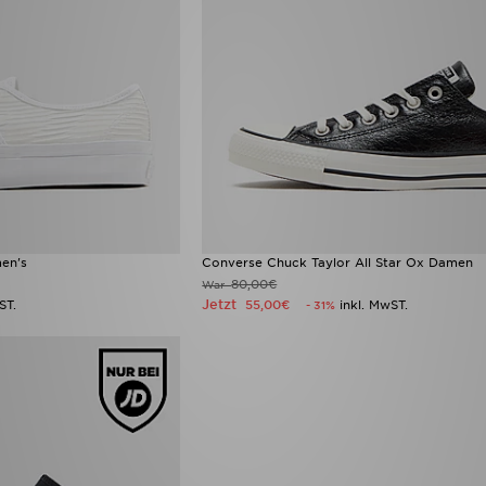
en's
Converse Chuck Taylor All Star Ox Damen
80,00€
War
Jetzt
ST.
55,00€
inkl. MwST.
- 31%