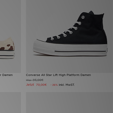
ir Damen
Converse All Star Lift High Platform Damen
95,00€
War
Jetzt
70,00€
inkl. MwST.
- 26%