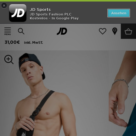
×
JD Sports
Startseite
Ansehen
JD Sports Fashion PLC
Kostenlos - In Google Play
Startseite
Herren
Herrenbekleidung
Bademode
ANGEBOTE
Nike Core Badeshorts
Marken
31,00€
inkl. MwST.
Neuheiten
Herren
Damen
Kinder
Bestsellers
JD Exklusives
Fußball