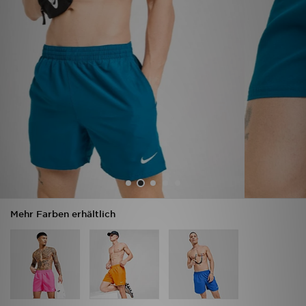
Sport
Lade Die APP
Geschenkkarte
Filialfinder
Mein JD
Meine Nachrichten
Mehr Farben erhältlich
Bestellverfolgung
Hilfe & Kontakt
Trending Styles