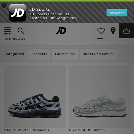
×
JD Sports
Startseite
Ansehen
JD Sports Fashion PLC
Kostenlos - In Google Play
Startseite
Frauen
Frauenschuhe
ANGEBOTE
Frauenschuhe - Nike P-6000
verfeinern
Marken
13 Produkte
Neuheiten
Kategorien
Sneakers
Laufschuhe
Boots und Schuhe
Herren
Damen
Kinder
Bestsellers
JD Exklusives
Nike P-6000 SE Women's
Nike P-6000 Damen
Fußball