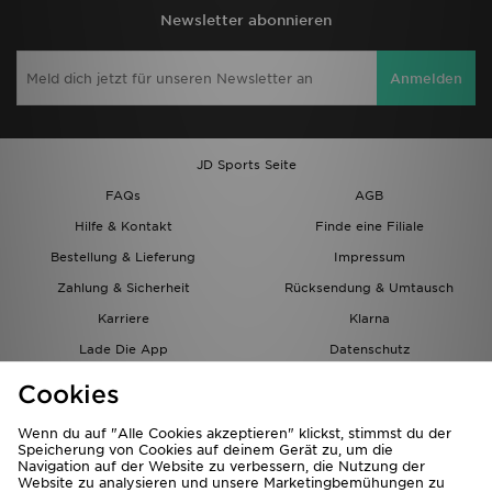
Newsletter abonnieren
Anmelden
JD Sports Seite
FAQs
AGB
Hilfe & Kontakt
Finde eine Filiale
Bestellung & Lieferung
Impressum
Zahlung & Sicherheit
Rücksendung & Umtausch
Karriere
Klarna
Lade Die App
Datenschutz
Cookies
Cookies Einstellungen
Cookies
Partnerprogramm
Wenn du auf "Alle Cookies akzeptieren" klickst, stimmst du der
Speicherung von Cookies auf deinem Gerät zu, um die
Navigation auf der Website zu verbessern, die Nutzung der
Website zu analysieren und unsere Marketingbemühungen zu