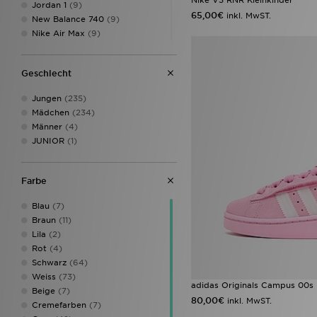
Jordan 1
(9)
34.5
(24)
65,00€
inkl. MwST.
New Balance 740
(9)
35
(136)
Nike Air Max
(9)
35.5
(15)
adidas Originals Samba
(8)
26
(1)
Converse All Star
(8)
31/32
(2)
Geschlecht
New Balance 9060
(8)
Nike Air Max 95
(8)
Jungen
(235)
Nike P-6000
(7)
Mädchen
(234)
Style Obsessed
(7)
Männer
(4)
ASICS Gel-NYC
(5)
JUNIOR
(1)
Nike Dunk
(5)
On Running Cloudswift
(5)
adidas Originals Handball
Farbe
Spezial
(4)
adidas Originals Samba Jane
Blau
(7)
(4)
Braun
(11)
adidas Originals Samba OG
(4)
Lila
(2)
adidas Tensaur
(4)
Rot
(4)
New Balance 1906
(4)
Schwarz
(64)
Nike Air Rift
(4)
Weiss
(73)
Nike Dunk Low
(4)
adidas Originals Campus 00s 
Beige
(7)
Nike Rift
(4)
80,00€
inkl. MwST.
Cremefarben
(7)
Nike V5 RNR
(4)