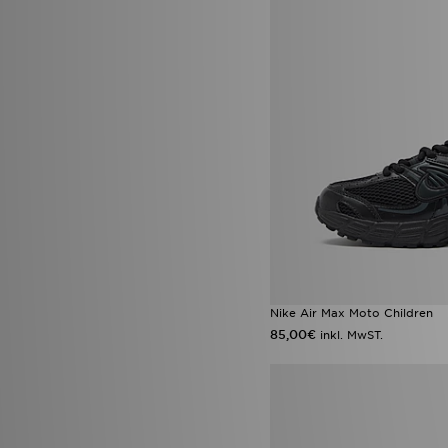
Jordan 1 Low
(2)
New Balance M1000
(2)
Nike Air
(2)
Nike Air Max 90
(2)
Nike Pegasus
(2)
On Running Cloudleap
(2)
Reebok Classic
(2)
adidas Essentials
(1)
adidas F50
(1)
adidas Originals Adilette
(1)
adidas originals campus LED
(1)
adidas Originals Gazelle
(1)
adidas Originals Gazelle Indoor
(1)
adidas Originals Ozweego
(1)
Nike Air Max Moto Children
adidas Predator
(1)
85,00€
Air Jordan 3 Worlds Best Dad
inkl. MwST.
(1)
Converse All Star Ox
(1)
Converse Chuck Taylor All Star
Lift High Platform
(1)
Converse Platform
(1)
Fila Disruptor
(1)