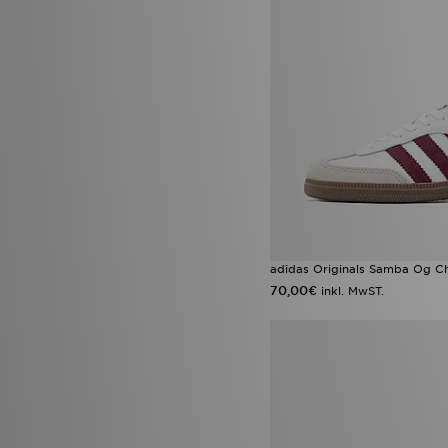
Fila Heroics
(1)
Fila Panache
(1)
Jordan 1 Mid
(1)
Jordan MVP
(1)
New Balance 1000
(1)
Nike Air Max 270
(1)
Nike Air Max 95 Pink Foam
(1)
Nike Air Max Neon
(1)
Nike Air Max Pink Foam
(1)
Puma Speedcat
(1)
PUMA Speedcat Ballet
(1)
Reebok Club C
(1)
UGG Lowmel
(1)
adidas Originals Samba Og Ch
UGG Micro Boot
(1)
70,00€
inkl. MwST.