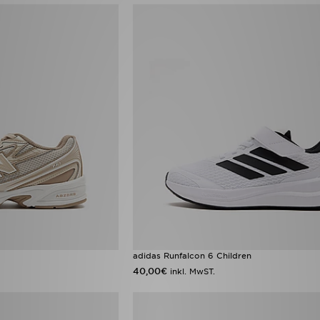
adidas Runfalcon 6 Children
40,00€
inkl. MwST.