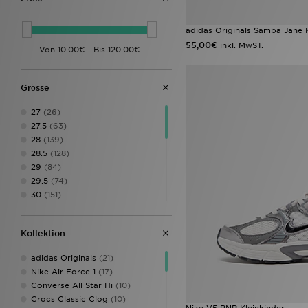
Reebok
(4)
UGG
(3)
adidas Originals Samba Jane K
Vans
(4)
55,00€
inkl. MwST.
Grӧsse
27
(26)
27.5
(63)
28
(139)
28.5
(128)
29
(84)
29.5
(74)
30
(151)
30.5
(69)
31
(133)
Kollektion
31.5
(124)
32
(150)
adidas Originals
(21)
32.5
(45)
Nike Air Force 1
(17)
33
(158)
Converse All Star Hi
(10)
33.5
(134)
Crocs Classic Clog
(10)
34
(134)
Nike V5 RNR Kleinkinder