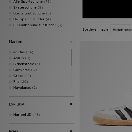
Alle Sportschuhe
(76)
Skaterschuhe
(9)
Boots und Schuhe
(5)
Hi-Tops für Kinder
(4)
Fußballschuhe für Kinder
(3)
Sortieren nach
Marken
adidas
(34)
ASICS
(9)
Birkenstock
(3)
Converse
(17)
Crocs
(12)
Fila
(20)
Havaianas
(2)
HOKA
(6)
Jordan
(13)
Exklusiv
McKenzie
(5)
New Balance
(27)
Nur bei JD
(48)
Nike
(69)
On Running
(7)
PUMA
(4)
Preis