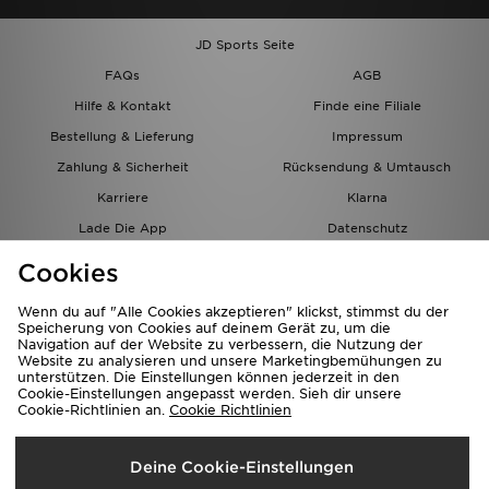
JD Sports Seite
FAQs
AGB
Hilfe & Kontakt
Finde eine Filiale
Bestellung & Lieferung
Impressum
Zahlung & Sicherheit
Rücksendung & Umtausch
Karriere
Klarna
Lade Die App
Datenschutz
Cookies
Cookies Einstellungen
Cookies
Partnerprogramm
Wenn du auf "Alle Cookies akzeptieren" klickst, stimmst du der
Speicherung von Cookies auf deinem Gerät zu, um die
Navigation auf der Website zu verbessern, die Nutzung der
Website zu analysieren und unsere Marketingbemühungen zu
unterstützen. Die Einstellungen können jederzeit in den
Cookie-Einstellungen angepasst werden. Sieh dir unsere
Cookie-Richtlinien an.
Cookie Richtlinien
Lieferung Nach
Deine Cookie-Einstellungen
Österreich