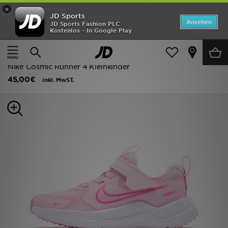
×
JD Sports
Startseite
Ansehen
JD Sports Fashion PLC
Kostenlos - In Google Play
Startseite
Kinder
Kleinkinderschuhe (Gr. 28-35)
ANGEBOTE
Classic Sneakers
Marken
Nike Cosmic Runner 4 Kleinkinder
45,00€
inkl. MwST.
Neuheiten
Herren
Damen
Kinder
Bestsellers
JD Exklusives
Fußball