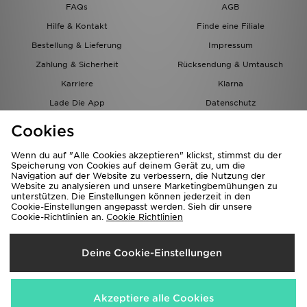
FAQs
AGB
Hilfe & Kontakt
Finde eine Filiale
Bestellung & Lieferung
Impressum
Zahlung & Sicherheit
Rücksendung & Umtausch
Karriere
Klarna
Lade Die App
Datenschutz
Cookies
Cookies Einstellungen
Cookies
Partnerprogramm
Wenn du auf "Alle Cookies akzeptieren" klickst, stimmst du der
Speicherung von Cookies auf deinem Gerät zu, um die
Navigation auf der Website zu verbessern, die Nutzung der
Website zu analysieren und unsere Marketingbemühungen zu
unterstützen. Die Einstellungen können jederzeit in den
Cookie-Einstellungen angepasst werden. Sieh dir unsere
Cookie-Richtlinien an.
Cookie Richtlinien
Lieferung Nach
Deine Cookie-Einstellungen
Österreich
Wir akzeptieren folgende Zahlungsmethoden
Akzeptiere alle Cookies