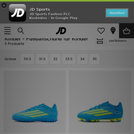
×
JD Sports
Startseite
Ansehen
JD Sports Fashion PLC
Kostenlos - In Google Play
Startseite
Kinder
Kleinkinderschuhe (Gr. 28-35)
ANGEBOTE
Fußballschuhe für Kinder
Marken
Kinder - Fußballschuhe für Kinder
verfeinern
3 Produkte
Neuheiten
Grӧsse
30.5
31.5
32
33.5
34
35
Herren
Damen
Kinder
Bestsellers
JD Exklusives
Fußball