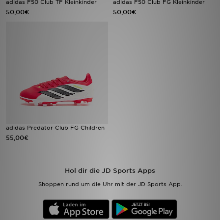
adidas F50 Club TF Kleinkinder
adidas F50 Club FG Kleinkinder
50,00€
50,00€
Sport
Lade Die APP
Geschenkkarte
Filialfinder
Mein JD
adidas Predator Club FG Children
Meine Nachrichten
55,00€
Bestellverfolgung
Hol dir die JD Sports Apps
Hilfe & Kontakt
Shoppen rund um die Uhr mit der JD Sports App.
Trending Styles