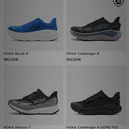
Sport
Lade Die APP
Geschenkkarte
Filialfinder
HOKA Bondi 9
HOKA Challenger 8
180,00€
150,00€
Mein JD
Meine Nachrichten
Bestellverfolgung
Hilfe & Kontakt
Trending Styles
HOKA Stinson 7
HOKA Challenger 8 GORE-TEX