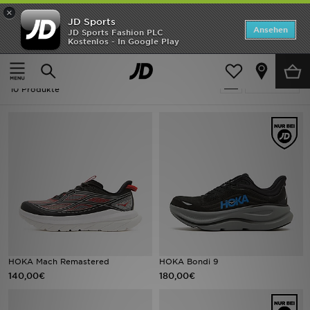
×
JD Sports
Startseite
Ansehen
JD Sports Fashion PLC
Kostenlos - In Google Play
Startseite
Herren
ANGEBOTE
Herren - HOKA
verfeinern
Marken
10 Produkte
Neuheiten
Herren
Damen
Kinder
Bestsellers
HOKA Mach Remastered
HOKA Bondi 9
140,00€
180,00€
JD Exklusives
Fußball