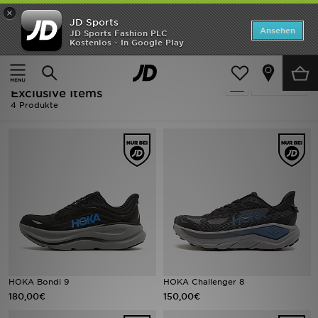
×
JD Sports
Startseite
Ansehen
JD Sports Fashion PLC
Kostenlos - In Google Play
Startseite
Herren
ANGEBOTE
Herren - HOKA Only Show
verfeinern
Marken
Exclusive Items
4 Produkte
Neuheiten
Herren
Damen
Kinder
Bestsellers
HOKA Bondi 9
HOKA Challenger 8
JD Exklusives
180,00€
150,00€
Fußball