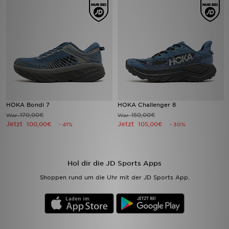
Sport
Lade Die APP
Geschenkkarte
Filialfinder
HOKA Bondi 7
HOKA Challenger 8
170,00€
150,00€
War
War
Mein JD
Jetzt
Jetzt
100,00€
105,00€
- 41%
- 30%
Meine Nachrichten
Hol dir die JD Sports Apps
Bestellverfolgung
Shoppen rund um die Uhr mit der JD Sports App.
Hilfe & Kontakt
Trending Styles