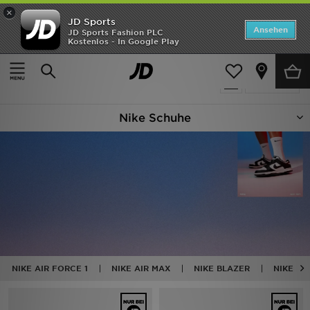
×
JD Sports
Startseite
Ansehen
JD Sports Fashion PLC
Kostenlos - In Google Play
Startseite
Nike Schuhe
ANGEBOTE
566 Produkte
verfeinern
Marken
Nike Schuhe
Neuheiten
Herren
Damen
Kinder
Bestsellers
NIKE AIR FORCE 1
NIKE AIR MAX
NIKE BLAZER
NIKE DU
JD Exklusives
Fußball