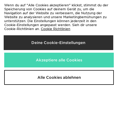
Wenn du auf "Alle Cookies akzeptieren" klickst, stimmst du der
Speicherung von Cookies auf deinem Gerät zu, um die
Navigation auf der Website zu verbessern, die Nutzung der
Website zu analysieren und unsere Marketingbemühungen zu
unterstützen. Die Einstellungen können jederzeit in den
Cookie-Einstellungen angepasst werden. Sieh dir unsere
Cookie-Richtlinien an.
Cookie Richtlinien
Nike Victori One Print Slides
Nike Air Force 1 Low Damen
Deine Cookie-Einstellungen
Women's
130,00€
35,00€
Akzeptiere alle Cookies
Alle Cookies ablehnen
Nike Victori One Slides Herren
Nike Victori One Slides Herren
37,00€
37,00€