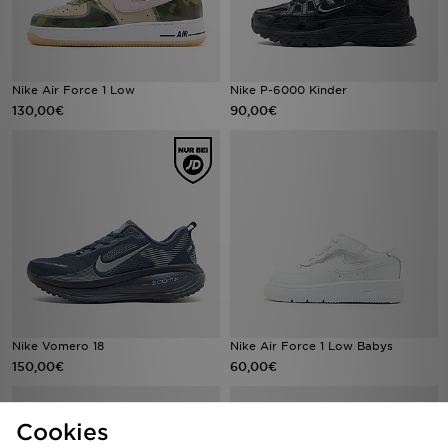
Nike Air Force 1 Low
Nike P-6000 Kinder
130,00€
90,00€
Nike Vomero 18
Nike Air Force 1 Low Babys
150,00€
60,00€
Cookies