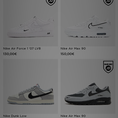
Sport
Lade Die APP
Geschenkkarte
Filialfinder
Nike Air Force 1 '07 LV8
Nike Air Max 90
130,00€
150,00€
Mein JD
Meine Nachrichten
Bestellverfolgung
Hilfe & Kontakt
Trending Styles
Nike Dunk Low
Nike Air Max 90