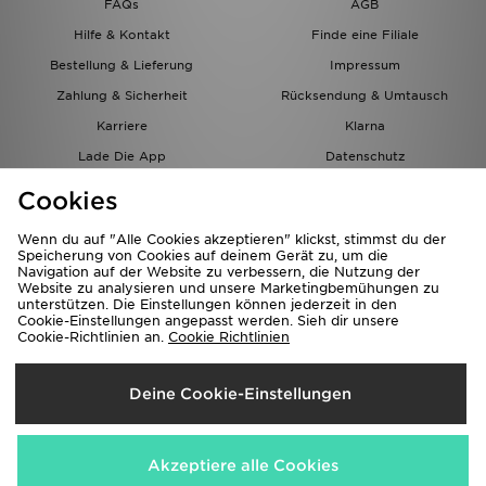
FAQs
AGB
Hilfe & Kontakt
Finde eine Filiale
Bestellung & Lieferung
Impressum
Zahlung & Sicherheit
Rücksendung & Umtausch
Karriere
Klarna
Lade Die App
Datenschutz
Cookies
Cookies Einstellungen
Cookies
Partnerprogramm
Wenn du auf "Alle Cookies akzeptieren" klickst, stimmst du der
Speicherung von Cookies auf deinem Gerät zu, um die
Navigation auf der Website zu verbessern, die Nutzung der
Website zu analysieren und unsere Marketingbemühungen zu
unterstützen. Die Einstellungen können jederzeit in den
Cookie-Einstellungen angepasst werden. Sieh dir unsere
Cookie-Richtlinien an.
Cookie Richtlinien
Lieferung Nach
Deine Cookie-Einstellungen
Österreich
Wir akzeptieren folgende Zahlungsmethoden
Akzeptiere alle Cookies