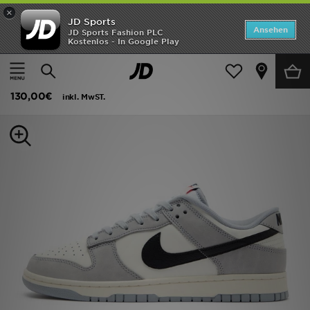
×
JD Sports
Startseite
Ansehen
JD Sports Fashion PLC
Kostenlos - In Google Play
Startseite
Herren
Herrenschuhe
Sneakers
ANGEBOTE
Nike Dunk Low
Marken
130,00€
inkl. MwST.
Neuheiten
Herren
Damen
Kinder
Bestsellers
JD Exklusives
Fußball