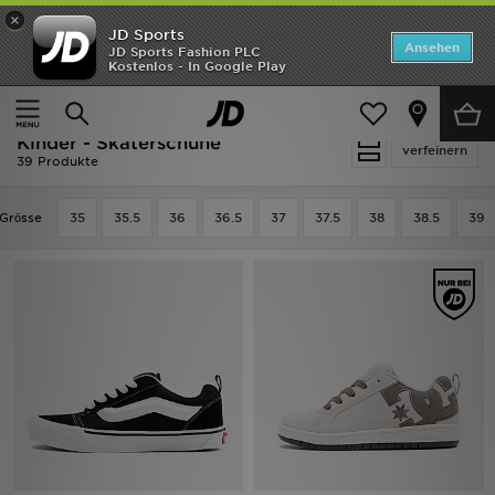
×
JD Sports
Startseite
Ansehen
JD Sports Fashion PLC
Kostenlos - In Google Play
Startseite
Kinder
Schuhe Jugendliche (Gr. 36-38.5)
ANGEBOTE
Skaterschuhe
Marken
Kinder - Skaterschuhe
verfeinern
39 Produkte
Neuheiten
Grӧsse
35
35.5
36
36.5
37
37.5
38
38.5
39
Herren
Damen
Kinder
Bestsellers
JD Exklusives
Fußball