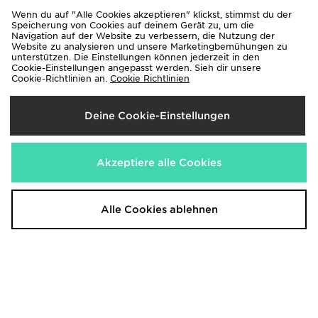
Wenn du auf "Alle Cookies akzeptieren" klickst, stimmst du der
Speicherung von Cookies auf deinem Gerät zu, um die
Navigation auf der Website zu verbessern, die Nutzung der
Website zu analysieren und unsere Marketingbemühungen zu
unterstützen. Die Einstellungen können jederzeit in den
Cookie-Einstellungen angepasst werden. Sieh dir unsere
Cookie-Richtlinien an.
Cookie Richtlinien
Vans Old Skool Tape Kinder
Vans Knu Skool Kinder
65,00€
75,00€
War
Jetzt
50,00€
Deine Cookie-Einstellungen
- 33%
Akzeptiere alle Cookies
Alle Cookies ablehnen
Vans Knu Skool Kinder
Converse All Star High Logo Play
Kinder
75,00€
War
Jetzt
65,00€
50,00€
War
- 33%