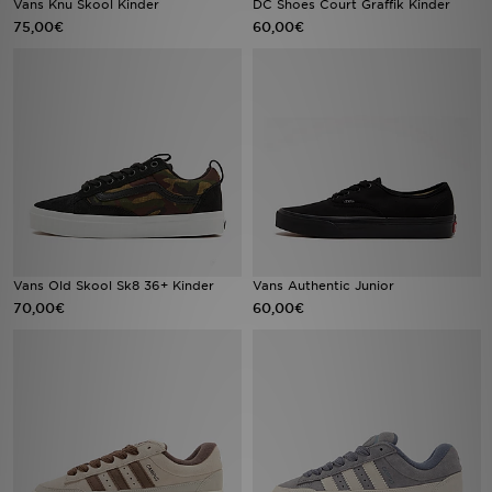
Vans Knu Skool Kinder
DC Shoes Court Graffik Kinder
75,00€
60,00€
Sport
Lade Die APP
Geschenkkarte
Filialfinder
Mein JD
Vans Old Skool Sk8 36+ Kinder
Vans Authentic Junior
Meine Nachrichten
70,00€
60,00€
Bestellverfolgung
Hilfe & Kontakt
Trending Styles