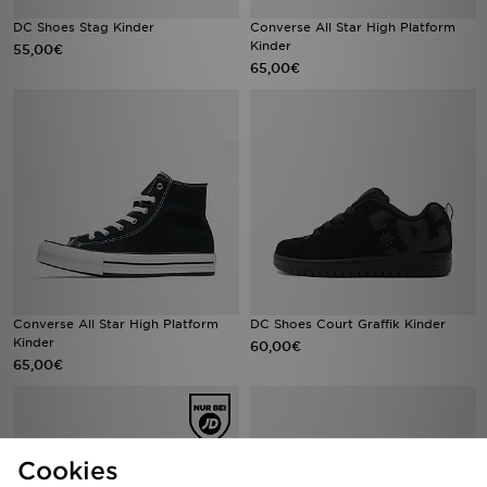
DC Shoes Stag Kinder
Converse All Star High Platform
Kinder
55,00€
65,00€
Converse All Star High Platform
DC Shoes Court Graffik Kinder
Kinder
60,00€
65,00€
Cookies