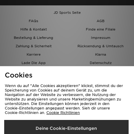
JD Sports Seite
FAQs
AGB
Hilfe & Kontakt
Finde eine Filiale
Bestellung & Lieferung
Impressum
Zahlung & Sicherheit
Rücksendung & Umtausch
Karriere
Klarna
Lade Die App
Datenschutz
Cookies
Cookies Einstellungen
Cookies
Partnerprogramm
Wenn du auf "Alle Cookies akzeptieren" klickst, stimmst du der
Speicherung von Cookies auf deinem Gerät zu, um die
Navigation auf der Website zu verbessern, die Nutzung der
Website zu analysieren und unsere Marketingbemühungen zu
unterstützen. Die Einstellungen können jederzeit in den
Cookie-Einstellungen angepasst werden. Sieh dir unsere
Cookie-Richtlinien an.
Cookie Richtlinien
Lieferung Nach
Deine Cookie-Einstellungen
Österreich