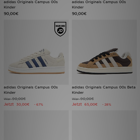
adidas Originals Campus 00s
adidas Originals Campus 00s
Kinder
Kinder
90,00€
90,00€
Sport
Lade Die APP
Geschenkkarte
Filialfinder
Mein JD
Meine Nachrichten
adidas Originals Campus 00s
adidas Originals Campus 00s Beta
Kinder
Kinder
90,00€
90,00€
War
War
Bestellverfolgung
Jetzt
Jetzt
30,00€
65,00€
- 67%
- 28%
Hilfe & Kontakt
Trending Styles