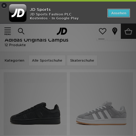
×
JD Sports
Startseite
Ansehen
JD Sports Fashion PLC
Kostenlos - In Google Play
Startseite
Kinder
Schuhe Jugendliche (Gr. 36-38.5)
ANGEBOTE
Schuhe Jugendliche (Gr. 36-38.5) -
verfeinern
Marken
Adidas Originals Campus
12 Produkte
Neuheiten
Kategorien
Alle Sportschuhe
Skaterschuhe
Herren
Damen
Kinder
Bestsellers
JD Exklusives
Fußball