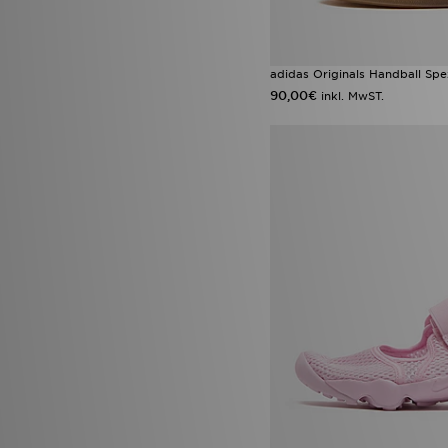
adidas Originals Adilette
(2)
adidas Originals Samba XLG
(2)
adidas Originals ZX
(2)
adidas Originals Handball Spez
ASICS GEL-VENTURE
(2)
90,00€
inkl. MwST.
Converse All Star Lift
(2)
Converse Platform
(2)
Crocs Classic
(2)
Jordan Spizike Low
(2)
Lacoste Gripshot
(2)
New Balance ABZORB 2000
(2)
Nike Air Max 90
(2)
Nike Max
(2)
Nike Zoom Vomero
(2)
On Running Cloudleap
(2)
Saucony Omni 9
(2)
adidas Adizero
(1)
adidas adizero Evo
(1)
adidas Evo SL
(1)
adidas Evo SL ATR
(1)
adidas Originals Falcon
(1)
adidas Originals Liberty