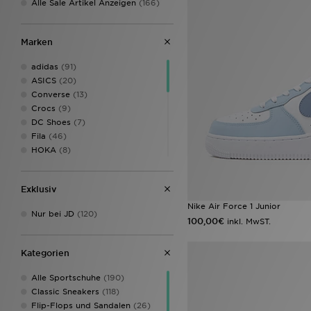
Alle Sale Artikel Anzeigen
(166)
Marken
adidas
(91)
ASICS
(20)
Converse
(13)
Crocs
(9)
DC Shoes
(7)
Fila
(46)
HOKA
(8)
Jordan
(35)
Lacoste
(4)
Exklusiv
McKenzie
(2)
MONTIREX
(3)
Nike Air Force 1 Junior
Nur bei JD
(120)
New Balance
(48)
100,00€
inkl. MwST.
Nike
(109)
On Running
(8)
Kategorien
PUMA
(3)
Reebok
(8)
Alle Sportschuhe
(190)
Saucony
(6)
Classic Sneakers
(118)
Timberland
(1)
Flip-Flops und Sandalen
(26)