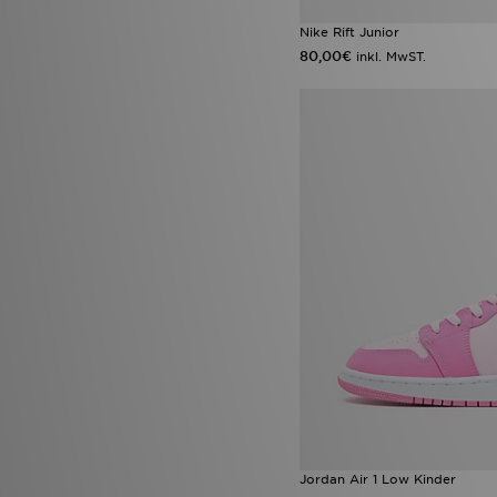
London
(1)
adidas Run Falcon
(1)
Nike Rift Junior
Converse All Star Ox
(1)
80,00€
inkl. MwST.
Crocs Cozzzy Slipper
(1)
Crocs Duet Max
(1)
Fila Disruptor
(1)
Fila Panache
(1)
Hoka Clifton
(1)
HOKA Rincon 4
(1)
Jordan 3 True Blue
(1)
Jordan 4
(1)
Nike Air Jordan 3
(1)
Nike Air Max 270
(1)
Nike Air Max 95 Apple Pink
(1)
Nike Air Max 95 Blue Apple
(1)
Nike Air Max Neon
(1)
Nike Phantom
(1)
Nike Vomero Plus
(1)
Nike Zoom Pegasus
(1)
Nike Zoom Vomero 5
(1)
On Running Cloudsurfer
(1)
Puma Future
(1)
Jordan Air 1 Low Kinder
Reebok Classic
(1)