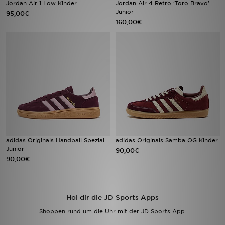
Jordan Air 1 Low Kinder
Jordan Air 4 Retro 'Toro Bravo'
Junior
95,00€
160,00€
Sport
Lade Die APP
Geschenkkarte
Filialfinder
Mein JD
Meine Nachrichten
adidas Originals Handball Spezial
adidas Originals Samba OG Kinder
Junior
90,00€
90,00€
Bestellverfolgung
Hilfe & Kontakt
Hol dir die JD Sports Apps
Trending Styles
Shoppen rund um die Uhr mit der JD Sports App.