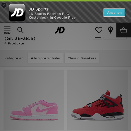
×
JD Sports
Startseite
Ansehen
JD Sports Fashion PLC
Kostenlos - In Google Play
Startseite
Kinder
Schuhe Jugendliche (Gr. 36-38.5)
ANGEBOTE
Kinder - Rot Schuhe Jugendliche
verfeinern
Marken
(Gr. 36-38.5)
4 Produkte
Neuheiten
Kategorien
Alle Sportschuhe
Classic Sneakers
Herren
Damen
Kinder
Bestsellers
JD Exklusives
Fußball