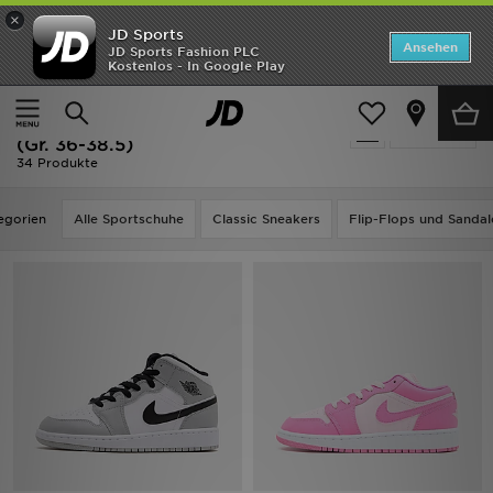
×
JD Sports
Startseite
Ansehen
JD Sports Fashion PLC
Kostenlos - In Google Play
Startseite
Kinder
Schuhe Jugendliche (Gr. 36-38.5)
ANGEBOTE
Kinder - Jordan Schuhe Jugendliche
verfeinern
Marken
(Gr. 36-38.5)
34 Produkte
Neuheiten
egorien
Alle Sportschuhe
Classic Sneakers
Flip-Flops und Sandal
Herren
Damen
Kinder
Bestsellers
JD Exklusives
Fußball