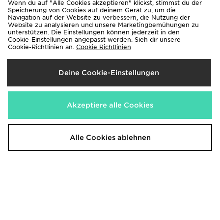
Wenn du auf "Alle Cookies akzeptieren" klickst, stimmst du der
Speicherung von Cookies auf deinem Gerät zu, um die
Navigation auf der Website zu verbessern, die Nutzung der
Website zu analysieren und unsere Marketingbemühungen zu
unterstützen. Die Einstellungen können jederzeit in den
Cookie-Einstellungen angepasst werden. Sieh dir unsere
Cookie-Richtlinien an.
Cookie Richtlinien
Jordan Air 1 Low Craft Junior
Jordan Air 1 Low Kinder
100,00€
95,00€
War
War
Jetzt
Jetzt
45,00€
75,00€
- 55%
Deine Cookie-Einstellungen
- 21%
Akzeptiere alle Cookies
Alle Cookies ablehnen
Jordan Air 1 Mid Junior
Jordan Spizike Low Junior
110,00€
125,00€
War
War
Jetzt
Jetzt
50,00€
50,00€
- 55%
- 60%