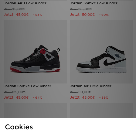
Jordan Air 1 Low Kinder
Jordan Spizike Low Kinder
95,00€
125,00€
War
War
Jetzt
Jetzt
45,00€
50,00€
- 53%
- 60%
Jordan Spizike Low Kinder
Jordan Air 1 Mid Kinder
125,00€
110,00€
War
War
Jetzt
Jetzt
45,00€
45,00€
- 64%
- 59%
Cookies