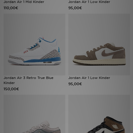
Jordan Air 1 Mid Kinder
Jordan Air 1 Low Kinder
110,00€
95,00€
Sport
Lade Die APP
Geschenkkarte
Filialfinder
Mein JD
Jordan Air 3 Retro True Blue
Jordan Air 1 Low Kinder
Meine Nachrichten
Kinder
95,00€
150,00€
Bestellverfolgung
Hilfe & Kontakt
Trending Styles