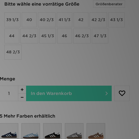
Bitte wähle eine vorrätige Größe
Größenberater
39 1/3
40
40 2/3
41 1/3
42
42 2/3
43 1/3
44
44 2/3
45 1/3
46
46 2/3
47 1/3
48 2/3
Menge
In den Warenkorb
5 Mehr Farben erhältlich