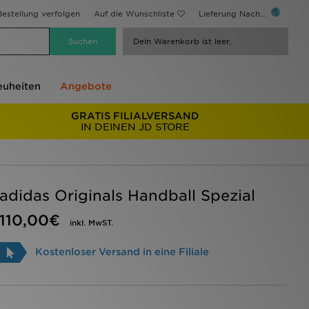
estellung verfolgen
Auf die Wunschliste
Lieferung Nach...
Dein Warenkorb ist leer.
uheiten
Angebote
GRATIS FILIALVERSAND
IN DEINEN JD STORE
adidas Originals Handball Spezial
110,00€
inkl. MwST.
Kostenloser Versand in eine Filiale