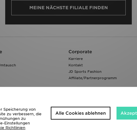
MEINE NÄCHSTE FILIALE FINDEN
e
Corporate
Karriere
Umtausch
Kontakt
JD Sports Fashion
Affiliate/Partnerprogramm
der Speicherung von
Alle Cookies ablehnen
Akzepti
ite zu verbessern, die
bemühungen zu
ie-Einstellungen
ie Richtlinien