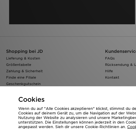
Shopping bei JD
Kundenservic
Lieferung & Kosten
FAQs
Größentabelle
Rücksendung & 
Zahlung & Sicherheit
Hilfe
Finde eine Filiale
Kontakt
Geschenkgutschein
Klarna
Lade Die App
Cookies
Wenn du auf "Alle Cookies akzeptieren" klickst, stimmst du 
Cookies auf deinem Gerät zu, um die Navigation auf der Webs
Nutzung der Website zu analysieren und unsere Marketing
Corporate Website
www.jdplc.com
unterstützen. Die Einstellungen können jederzeit in den Cook
angepasst werden. Sieh dir unsere Cookie-Richtlinien an.
Cook
Copyright © 2026 JD Sports Alle Rechte vorbehalten