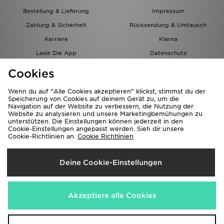
Bestellung & Lieferung
Impressum
Zahlung & Sicherheit
Rücksendung & Umtausch
Karriere
Klarna
Lade Die App
Datenschutz
Cookies
Cookies Einstellungen
Cookies
Partnerprogramm
Wenn du auf "Alle Cookies akzeptieren" klickst, stimmst du der
Speicherung von Cookies auf deinem Gerät zu, um die
Navigation auf der Website zu verbessern, die Nutzung der
Website zu analysieren und unsere Marketingbemühungen zu
unterstützen. Die Einstellungen können jederzeit in den
Cookie-Einstellungen angepasst werden. Sieh dir unsere
Cookie-Richtlinien an.
Cookie Richtlinien
Lieferung Nach
Deine Cookie-Einstellungen
Österreich
Wir akzeptieren folgende Zahlungsmethoden
Akzeptiere alle Cookies