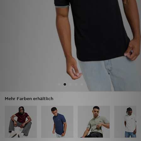
Sport
Lade Die APP
Geschenkkarte
Filialfinder
Mein JD
Meine Nachrichten
Mehr Farben erhältlich
Bestellverfolgung
Hilfe & Kontakt
Trending Styles