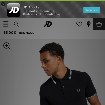
×
JD Sports
Startseite
Ansehen
JD Sports Fashion PLC
Kostenlos - In Google Play
Startseite
Herren
Herrenbekleidung
Poloshirts
ANGEBOTE
Fred Perry Twin Tipped Poloshirt
Marken
85,00€
inkl. MwST.
Neuheiten
Herren
Damen
Kinder
Bestsellers
JD Exklusives
Fußball