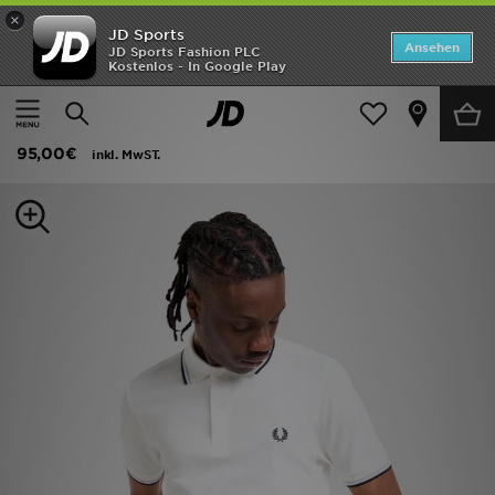
×
JD Sports
Startseite
Ansehen
JD Sports Fashion PLC
Kostenlos - In Google Play
Startseite
Herren
Herrenbekleidung
Poloshirts
ANGEBOTE
Fred Perry Twin Tipped Poloshirt
Marken
95,00€
inkl. MwST.
Neuheiten
Herren
Damen
Kinder
Bestsellers
JD Exklusives
Fußball