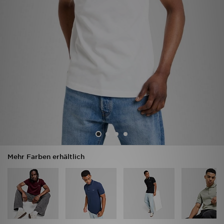
Sport
Lade Die APP
Geschenkkarte
Filialfinder
Mein JD
Meine Nachrichten
Mehr Farben erhältlich
Bestellverfolgung
Hilfe & Kontakt
Trending Styles