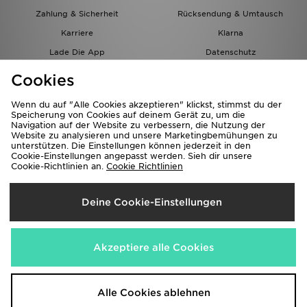
Zahlung & Sicherheit
Rücksendung & Umtausch
Karriere
Klarna
Lade Die App
Datenschutz
Cookies
Cookies Einstellungen
Cookies
Partnerprogramm
Wenn du auf "Alle Cookies akzeptieren" klickst, stimmst du der
Speicherung von Cookies auf deinem Gerät zu, um die
Navigation auf der Website zu verbessern, die Nutzung der
Website zu analysieren und unsere Marketingbemühungen zu
unterstützen. Die Einstellungen können jederzeit in den
Cookie-Einstellungen angepasst werden. Sieh dir unsere
Cookie-Richtlinien an.
Cookie Richtlinien
Lieferung Nach
Deine Cookie-Einstellungen
Österreich
Wir akzeptieren folgende Zahlungsmethoden
Akzeptiere alle Cookies
Corporate Website
www.jdplc.com
Alle Cookies ablehnen
Copyright © 2026 JD Sports Alle Rechte vorbehalten