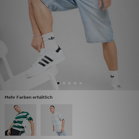
Sport
Lade Die APP
Geschenkkarte
Filialfinder
Mein JD
Meine Nachrichten
Mehr Farben erhältlich
Bestellverfolgung
Hilfe & Kontakt
Trending Styles