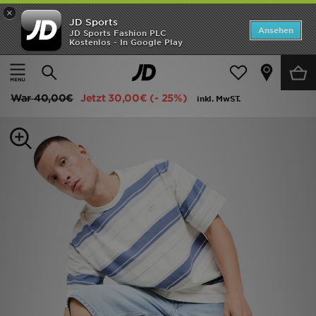
×
JD Sports
Startseite
Ansehen
JD Sports Fashion PLC
Kostenlos - In Google Play
Startseite
Herren
Herrenbekleidung
T-Shirts und Tanktops
ANGEBOTE
adidas Originals Stripe T-Shirt
Marken
War
40,00€
Jetzt
30,00€
(- 25%)
inkl. MwST.
Neuheiten
Herren
Damen
Kinder
Bestsellers
JD Exklusives
Fußball