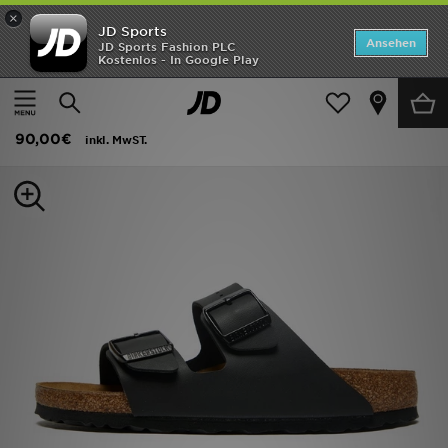
×
JD Sports
Startseite
Ansehen
JD Sports Fashion PLC
Kostenlos - In Google Play
Startseite
Frauen
Frauenschuhe
Sneakers
ANGEBOTE
Birkenstock Arizona Damen
Marken
90,00€
inkl. MwST.
Neuheiten
Herren
Damen
Kinder
Bestsellers
JD Exklusives
Fußball