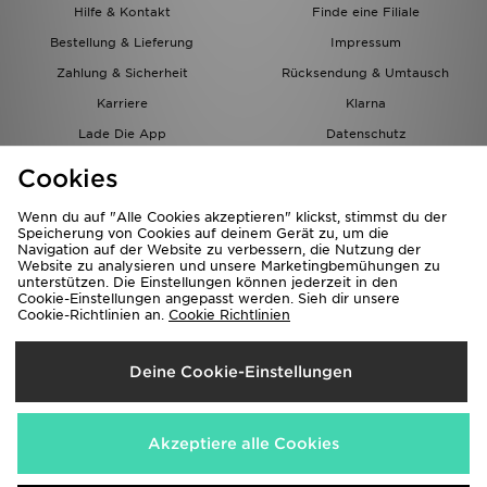
Hilfe & Kontakt
Finde eine Filiale
Bestellung & Lieferung
Impressum
Zahlung & Sicherheit
Rücksendung & Umtausch
Karriere
Klarna
Lade Die App
Datenschutz
Cookies
Cookies Einstellungen
Cookies
Partnerprogramm
Wenn du auf "Alle Cookies akzeptieren" klickst, stimmst du der
Speicherung von Cookies auf deinem Gerät zu, um die
Navigation auf der Website zu verbessern, die Nutzung der
Website zu analysieren und unsere Marketingbemühungen zu
unterstützen. Die Einstellungen können jederzeit in den
Cookie-Einstellungen angepasst werden. Sieh dir unsere
Cookie-Richtlinien an.
Cookie Richtlinien
Lieferung Nach
Deine Cookie-Einstellungen
Österreich
Wir akzeptieren folgende Zahlungsmethoden
Akzeptiere alle Cookies