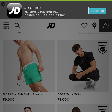
×
JD Sports
Startseite
Ansehen
JD Sports Fashion PLC
Kostenlos - In Google Play
Startseite
Herren
ANGEBOTE
Herren - BOSS
verfeinern
Marken
95 Produkte
Neuheiten
Herren
Damen
Kinder
Bestsellers
BOSS Starfish Swim Shorts
BOSS Tape T-Shirt
59,00€
75,00€
JD Exklusives
Fußball