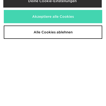
Deine Cookie-Einstellungen
Akzeptiere alle Cookies
Alle Cookies ablehnen
BOSS Repeat Tape T-Shirt
BOSS Repeat Tape Badeshorts
55,00€
55,00€
BOSS Waffle Shorts
BOSS Waffle T-Shirt