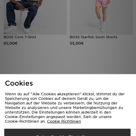
BOSS Core T-Shirt
BOSS Starfish Swim Shorts
65,00€
55,00€
Cookies
Wenn du auf "Alle Cookies akzeptieren" klickst, stimmst du der
Speicherung von Cookies auf deinem Gerät zu, um die
Navigation auf der Website zu verbessern, die Nutzung der
Website zu analysieren und unsere Marketingbemühungen zu
unterstützen. Die Einstellungen können jederzeit in den
BOSS Waffle Shorts
BOSS Ribbed Shorts
Cookie-Einstellungen angepasst werden. Sieh dir unsere
55,00€
60,00€
Cookie-Richtlinien an.
Cookie Richtlinien