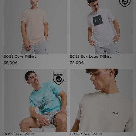
Sport
Lade Die APP
Geschenkkarte
Filialfinder
BOSS Core T-Shirt
BOSS Box Logo T-Shirt
65,00€
75,00€
Mein JD
Meine Nachrichten
Bestellverfolgung
Hilfe & Kontakt
Trending Styles
BOSS Hex T-Shirt
BOSS Core T-Shirt