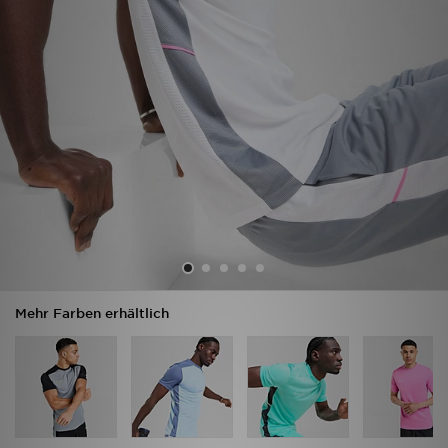
Sport
Lade Die APP
Geschenkkarte
Filialfinder
Mein JD
Meine Nachrichten
Mehr Farben erhältlich
Bestellverfolgung
Hilfe & Kontakt
Trending Styles