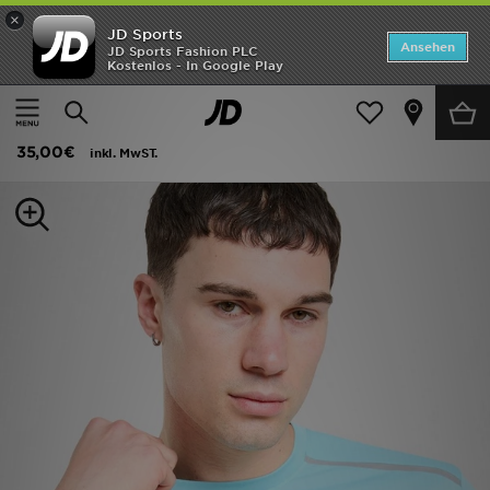
×
JD Sports
Startseite
Ansehen
JD Sports Fashion PLC
Kostenlos - In Google Play
Startseite
Herren
Herrenbekleidung
T-Shirts und Tanktops
ANGEBOTE
Under Armour Tech Reflective T-Shirt
Marken
35,00€
inkl. MwST.
Neuheiten
Herren
Damen
Kinder
Bestsellers
JD Exklusives
Fußball