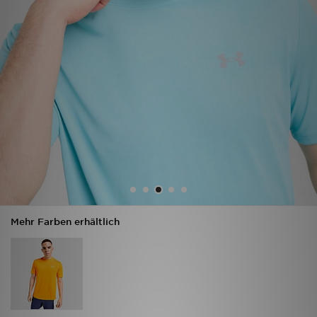
Sport
Lade Die APP
Geschenkkarte
Filialfinder
Mein JD
Meine Nachrichten
Mehr Farben erhältlich
Bestellverfolgung
Hilfe & Kontakt
Trending Styles