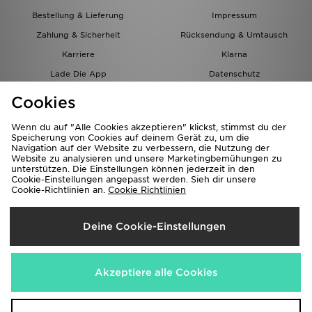
Bestellung & Lieferung
Impressum
Zahlung & Sicherheit
Rücksendung & Umtausch
Karriere
Klarna
Lade Die App
Datenschutz
Cookies
Cookies Einstellungen
Cookies
Partnerprogramm
Wenn du auf "Alle Cookies akzeptieren" klickst, stimmst du der
Speicherung von Cookies auf deinem Gerät zu, um die
Navigation auf der Website zu verbessern, die Nutzung der
Website zu analysieren und unsere Marketingbemühungen zu
unterstützen. Die Einstellungen können jederzeit in den
Cookie-Einstellungen angepasst werden. Sieh dir unsere
Cookie-Richtlinien an.
Cookie Richtlinien
Lieferung Nach
Deine Cookie-Einstellungen
Österreich
Wir akzeptieren folgende Zahlungsmethoden
Akzeptiere alle Cookies