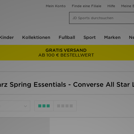
Mein Konto
Finde eine Filiale
Hilfe
Meine B
Kinder
Kollektionen
Fußball
Sport
Marken
Ne
GRATIS VERSAND
AB 100 € BESTELLWERT
z Spring Essentials - Converse All Star L