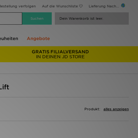
estellung verfolgen
Auf die Wunschliste
Lieferung Nach...
Dein Warenkorb ist leer.
uheiten
Angebote
GRATIS FILIALVERSAND
IN DEINEN JD STORE
ift
Produkt:
alles anzeigen