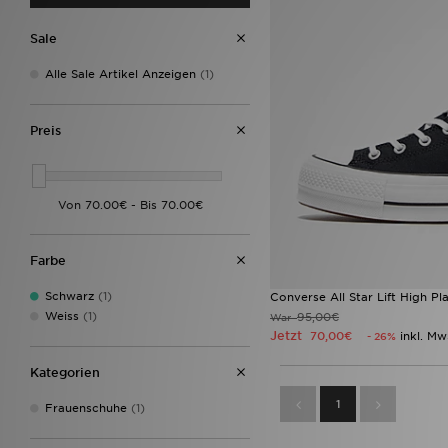
Sale
Alle Sale Artikel Anzeigen
(1)
Preis
Farbe
Schwarz
(1)
Converse All Star Lift High P
Weiss
(1)
95,00€
War
Jetzt
70,00€
inkl. Mw
- 26%
Kategorien
1
Frauenschuhe
(1)