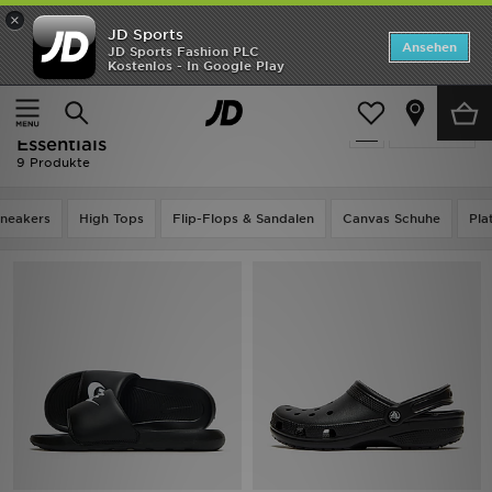
×
JD Sports
Startseite
Ansehen
JD Sports Fashion PLC
Kostenlos - In Google Play
Startseite
Frauen
Frauenschuhe
ANGEBOTE
Schwarz Frauenschuhe - Spring
verfeinern
Marken
Essentials
9 Produkte
Neuheiten
neakers
High Tops
Flip-Flops & Sandalen
Canvas Schuhe
Pla
Herren
Damen
Kinder
Bestsellers
JD Exklusives
Fußball