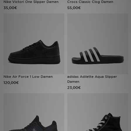
Nike Victori One Slipper Damen
Crocs Classic Clog Damen
35,00€
55,00€
Sport
Lade Die APP
Geschenkkarte
Filialfinder
Mein JD
Nike Air Force 1 Low Damen
adidas Adilette Aqua Slipper
Meine Nachrichten
Damen
120,00€
23,00€
Bestellverfolgung
Hilfe & Kontakt
Trending Styles