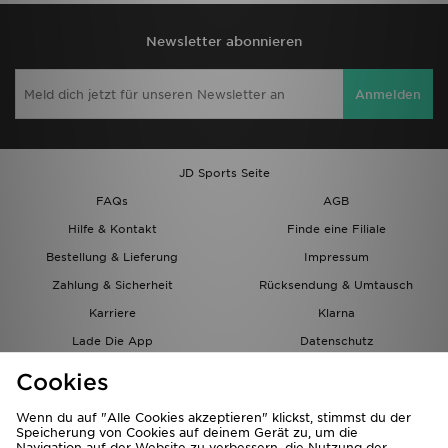
Newsletter abonnieren
Anmelden
JD Sports Seite
FAQs
AGB
Hilfe & Kontakt
Finde eine Filiale
Bestellung & Lieferung
Impressum
Zahlung & Sicherheit
Rücksendung & Umtausch
Karriere
Klarna
Lade Die App
Datenschutz
Cookies
Cookies Einstellungen
Cookies
Partnerprogramm
Wenn du auf "Alle Cookies akzeptieren" klickst, stimmst du der
Speicherung von Cookies auf deinem Gerät zu, um die
Navigation auf der Website zu verbessern, die Nutzung der