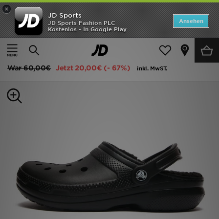
×
JD Sports
Startseite
Ansehen
JD Sports Fashion PLC
Kostenlos - In Google Play
Startseite
Frauen
Frauenschuhe
Sneakers
ANGEBOTE
Crocs Classic Lined Clog Damen
Marken
War
60,00€
Jetzt
20,00€
(- 67%)
inkl. MwST.
Neuheiten
Herren
Damen
Kinder
Bestsellers
JD Exklusives
Fußball