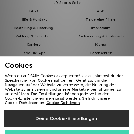
JD Sports Seite
FAQs
AGB
Hilfe & Kontakt
Finde eine Filiale
Bestellung & Lieferung
Impressum
Zahlung & Sicherheit
Rücksendung & Umtausch
Karriere
Klarna
Lade Die App
Datenschutz
Cookies
Cookies Einstellungen
Cookies
Partnerprogramm
Wenn du auf "Alle Cookies akzeptieren" klickst, stimmst du der
Speicherung von Cookies auf deinem Gerät zu, um die
Navigation auf der Website zu verbessern, die Nutzung der
Website zu analysieren und unsere Marketingbemühungen zu
unterstützen. Die Einstellungen können jederzeit in den
Cookie-Einstellungen angepasst werden. Sieh dir unsere
Cookie-Richtlinien an.
Cookie Richtlinien
Lieferung Nach
Deine Cookie-Einstellungen
Österreich