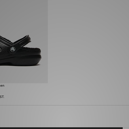
men
ST.