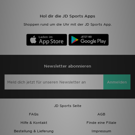
Sport
Hol dir die JD Sports Apps
Shoppen rund um die Uhr mit der JD Sports App.
Lade Die APP
Geschenkkarte
Filialfinder
Newsletter abonnieren
Mein JD
Anmelden
Meine Nachrichten
Bestellverfolgung
JD Sports Seite
Hilfe & Kontakt
FAQs
AGB
Hilfe & Kontakt
Finde eine Filiale
Trending Styles
Bestellung & Lieferung
Impressum