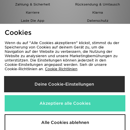
Zahlung & Sicherheit
Rücksendung & Umtausch
Karriere
Klarna
Lade Die App
Datenschutz
Cookies
Cookies Einstellungen
Cookies
Partnerprogramm
Wenn du auf "Alle Cookies akzeptieren" klickst, stimmst du der
Speicherung von Cookies auf deinem Gerät zu, um die
Navigation auf der Website zu verbessern, die Nutzung der
Website zu analysieren und unsere Marketingbemühungen zu
unterstützen. Die Einstellungen können jederzeit in den
Cookie-Einstellungen angepasst werden. Sieh dir unsere
Cookie-Richtlinien an.
Cookie Richtlinien
Lieferung Nach
Deine Cookie-Einstellungen
Österreich
Wir akzeptieren folgende Zahlungsmethoden
Akzeptiere alle Cookies
Corporate Website
www.jdplc.com
Alle Cookies ablehnen
Copyright © 2026 JD Sports Alle Rechte vorbehalten