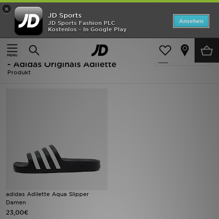
×
JD Sports
Startseite
Ansehen
JD Sports Fashion PLC
Kostenlos - In Google Play
Startseite
Frauen
ANGEBOTE
Frauen - Schwarz Spring Essentials
verfeinern
Marken
- Adidas Originals Adilette
Produkt
Neuheiten
Herren
Damen
Kinder
Bestsellers
adidas Adilette Aqua Slipper
JD Exklusives
Damen
23,00€
Fußball