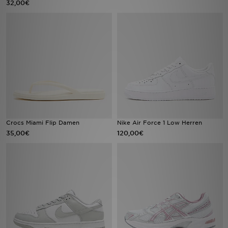
32,00€
Sport
Lade Die APP
Geschenkkarte
Filialfinder
Mein JD
Crocs Miami Flip Damen
Nike Air Force 1 Low Herren
35,00€
120,00€
Meine Nachrichten
Bestellverfolgung
Hilfe & Kontakt
Trending Styles