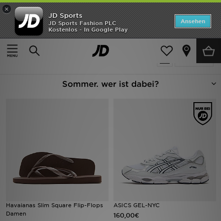
×
JD Sports
Startseite
Ansehen
JD Sports Fashion PLC
Kostenlos - In Google Play
Startseite
Summer Campaign 2026
ANGEBOTE
357 Produkte
verfeinern
Marken
Sommer. wer ist dabei?
Neuheiten
Herren
Damen
Kinder
Bestsellers
JD Exklusives
Havaianas Slim Square Flip-Flops
ASICS GEL-NYC
Damen
160,00€
Fußball