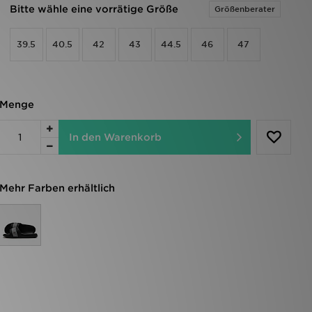
Bitte wähle eine vorrätige Größe
Größenberater
39.5
40.5
42
43
44.5
46
47
Menge
In den Warenkorb
Mehr Farben erhältlich