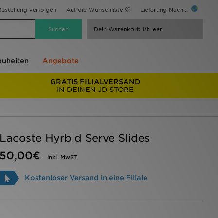
estellung verfolgen
Auf die Wunschliste
Lieferung Nach...
Dein Warenkorb ist leer.
uheiten
Angebote
GRATIS FILIALVERSAND
IN DEINEN JD STORE
Lacoste Hyrbid Serve Slides
50,00€
inkl. MwST.
Kostenloser Versand in eine Filiale