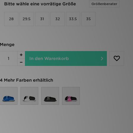
Bitte wähle eine vorrätige Größe
Größenberater
28
29.5
31
32
33.5
35
Menge
In den Warenkorb
4 Mehr Farben erhältlich