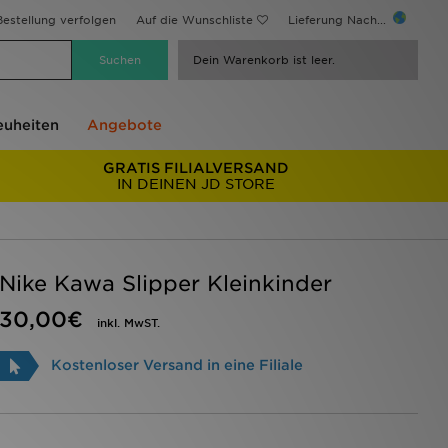
estellung verfolgen
Auf die Wunschliste
Lieferung Nach...
Dein Warenkorb ist leer.
uheiten
Angebote
GRATIS FILIALVERSAND
IN DEINEN JD STORE
Nike Kawa Slipper Kleinkinder
30,00€
inkl. MwST.
Kostenloser Versand in eine Filiale