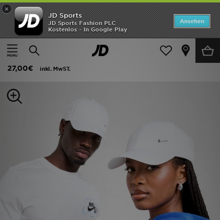
×
JD Sports
Startseite
Ansehen
JD Sports Fashion PLC
Kostenlos - In Google Play
Startseite
Frauen
Frauen Accessoires
Caps
ANGEBOTE
Nike Club Structured Metal Swoosh Cap
Marken
27,00€
inkl. MwST.
Neuheiten
Herren
Damen
Kinder
Bestsellers
JD Exklusives
Fußball