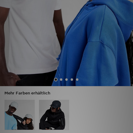
Sport
Lade Die APP
Geschenkkarte
Filialfinder
Mein JD
Meine Nachrichten
Mehr Farben erhältlich
Bestellverfolgung
Hilfe & Kontakt
Trending Styles