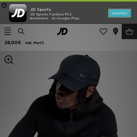
×
JD Sports
Startseite
Ansehen
JD Sports Fashion PLC
Kostenlos - In Google Play
Startseite
Frauen
Frauen Accessoires
Caps
ANGEBOTE
Nike Club Structured Metal Swoosh Cap
Marken
28,00€
inkl. MwST.
Neuheiten
Herren
Damen
Kinder
Bestsellers
JD Exklusives
Fußball