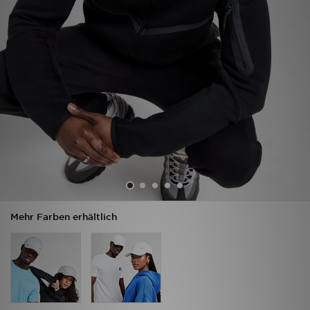
Sport
Lade Die APP
Geschenkkarte
Filialfinder
Mein JD
Meine Nachrichten
Mehr Farben erhältlich
Bestellverfolgung
Hilfe & Kontakt
Trending Styles