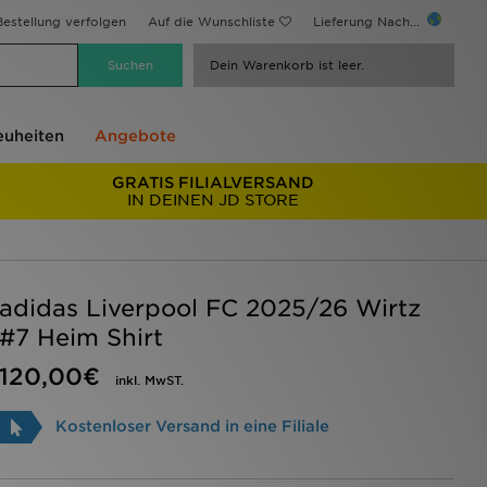
estellung verfolgen
Auf die Wunschliste
Lieferung Nach...
Dein Warenkorb ist leer.
uheiten
Angebote
GRATIS FILIALVERSAND
IN DEINEN JD STORE
adidas Liverpool FC 2025/26 Wirtz
#7 Heim Shirt
120,00€
inkl. MwST.
Kostenloser Versand in eine Filiale