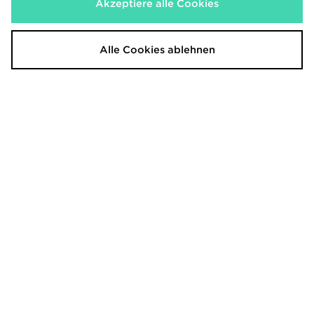
Akzeptiere alle Cookies
adidas Originals FC Bayern
adidas Originals AJAX Amsterdam
München OG T-Shirt
Originals Trikot, Langärmelig
Alle Cookies ablehnen
55,00€
110,00€
adidas Originals Arsenal FC
adidas Arsenal Fc 26/27 Authentic
2026/27 Long Sleeve Away Shirt
Auswärtstrikot
110,00€
150,00€