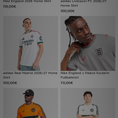
Nike England 2026 Home Shirt
adidas Liverpool FC 2026/27
Home Shirt
110,00€
100,00€
Sport
Lade Die APP
Geschenkkarte
Filialfinder
Mein JD
Meine Nachrichten
adidas Real Madrid 2026/27 Home
Nike England x Palace Kurzarm
Shirt
Fußballshirt
100,00€
70,00€
Bestellverfolgung
Hilfe & Kontakt
Trending Styles