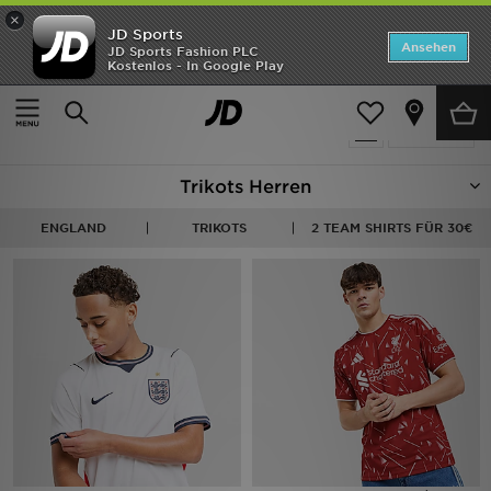
×
JD Sports
Startseite
Ansehen
JD Sports Fashion PLC
Kostenlos - In Google Play
Startseite
Herren
Herrenbekleidung
Replica
ANGEBOTE
282 Produkte
verfeinern
Marken
Trikots Herren
Neuheiten
ENGLAND
TRIKOTS
2 TEAM SHIRTS FÜR 30€
Herren
Damen
Kinder
Bestsellers
JD Exklusives
Fußball