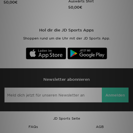
Auswärts Shirt
50,00€
50,00€
Sport
Lade Die APP
Hol dir die JD Sports Apps
Shoppen rund um die Uhr mit der JD Sports App.
Geschenkkarte
Filialfinder
Mein JD
Newsletter abonnieren
Meine Nachrichten
Anmelden
Bestellverfolgung
Hilfe & Kontakt
JD Sports Seite
Trending Styles
FAQs
AGB