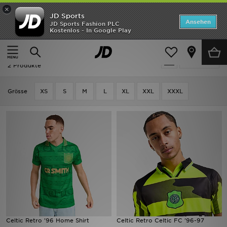
×
JD Sports
Startseite
Ansehen
JD Sports Fashion PLC
Kostenlos - In Google Play
Startseite
Herren
Herrenbekleidung
Replica
ANGEBOTE
Herren - Celtic Retro Replica
verfeinern
Marken
2 Produkte
Neuheiten
Grӧsse
XS
S
M
L
XL
XXL
XXXL
Herren
Damen
Kinder
Bestsellers
JD Exklusives
Celtic Retro '96 Home Shirt
Celtic Retro Celtic FC '96-97
Fußball