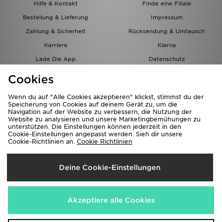
Hilfe & Kontakt
Finde eine Filiale
Bestellung & Lieferung
Impressum
Zahlung & Sicherheit
Rücksendung & Umtausch
Karriere
Klarna
Lade Die App
Datenschutz
Cookies
Cookies Einstellungen
Cookies
Partnerprogramm
Wenn du auf "Alle Cookies akzeptieren" klickst, stimmst du der
Speicherung von Cookies auf deinem Gerät zu, um die
Navigation auf der Website zu verbessern, die Nutzung der
Website zu analysieren und unsere Marketingbemühungen zu
unterstützen. Die Einstellungen können jederzeit in den
Cookie-Einstellungen angepasst werden. Sieh dir unsere
Cookie-Richtlinien an.
Cookie Richtlinien
Lieferung Nach
Deine Cookie-Einstellungen
Österreich
Wir akzeptieren folgende Zahlungsmethoden
Akzeptiere alle Cookies