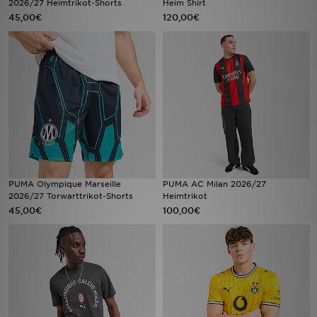
2026/27 Heimtrikot-Shorts
Heim Shirt
45,00€
120,00€
Sport
Lade Die APP
Geschenkkarte
Filialfinder
Mein JD
PUMA Olympique Marseille
PUMA AC Milan 2026/27
Meine Nachrichten
2026/27 Torwarttrikot-Shorts
Heimtrikot
45,00€
100,00€
Bestellverfolgung
Hilfe & Kontakt
Trending Styles