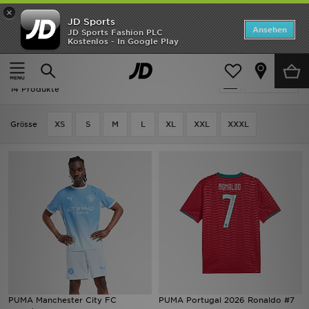
×
JD Sports
Startseite
Ansehen
JD Sports Fashion PLC
Kostenlos - In Google Play
Startseite
Herren
Herrenbekleidung
Replica
ANGEBOTE
Herren - PUMA Replica
verfeinern
Marken
14 Produkte
Neuheiten
Grӧsse
XS
S
M
L
XL
XXL
XXXL
Herren
Damen
Kinder
Bestsellers
JD Exklusives
PUMA Manchester City FC
PUMA Portugal 2026 Ronaldo #7
Fußball