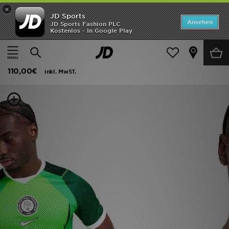
×
JD Sports
Startseite
Ansehen
JD Sports Fashion PLC
Kostenlos - In Google Play
Startseite
Herren
Herrenbekleidung
Replica
ANGEBOTE
Nike Nigeria 2026 Home Shirt
Marken
110,00€
inkl. MwST.
Neuheiten
Herren
Damen
Kinder
Bestsellers
JD Exklusives
Fußball