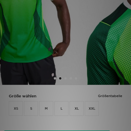
Sport
Lade Die APP
Geschenkkarte
Filialfinder
Mein JD
Meine Nachrichten
Bestellverfolgung
Größe wählen
Größentabelle
Hilfe & Kontakt
XS
S
M
L
XL
XXL
Trending Styles