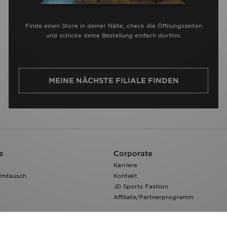
Finde einen Store in deiner Nähe, check die Öffnungszeiten
und schicke deine Bestellung einfach dorthin.
MEINE NÄCHSTE FILIALE FINDEN
e
Corporate
Karriere
Umtausch
Kontakt
JD Sports Fashion
Affiliate/Partnerprogramm