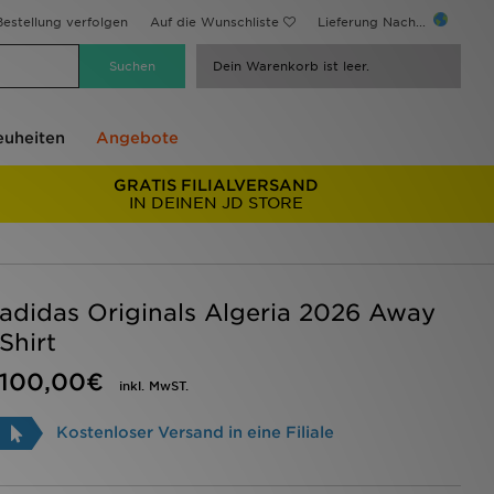
estellung verfolgen
Auf die Wunschliste
Lieferung Nach...
Dein Warenkorb ist leer.
uheiten
Angebote
GRATIS FILIALVERSAND
IN DEINEN JD STORE
adidas Originals Algeria 2026 Away
Shirt
100,00€
inkl. MwST.
Kostenloser Versand in eine Filiale