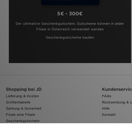
5€ - 300€
Der ultimative Geschenkgutschein. Gutscheine können in jeder
Filiale in Österreich verwendet werden
Geschenkgutscheine kaufen
Shopping bei JD
Kundenservic
Lieferung & Kosten
FAQs
Größentabelle
Rücksendung & 
Zahlung & Sicherheit
Hilfe
Finde eine Filiale
Kontakt
Geschenkgutschein
Klarna