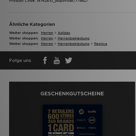
Produkt Code: 19742610_jdsportsat/778827
Ähnliche Kategorien
Weiter shoppen:
Herren
>
Adidas
Weiter shoppen:
Herren
>
Herrenbekleidung
Weiter shoppen:
Herren
>
Herrenbekleidung
>
Replica
Folge uns
GESCHENKGUTSCHEINE