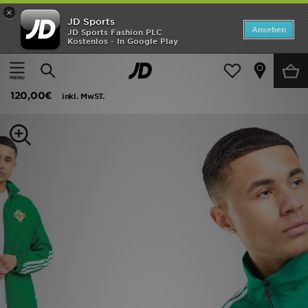
×
JD Sports
Startseite
Ansehen
JD Sports Fashion PLC
Kostenlos - In Google Play
Startseite
Herren
Herrenbekleidung
Replica
ANGEBOTE
adidas Northern Ireland 2026 Anthem Jacket
Marken
120,00€
inkl. MwST.
Neuheiten
Herren
Damen
Kinder
Bestsellers
JD Exklusives
Fußball