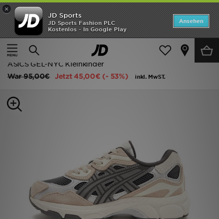
×
JD Sports
Startseite
Ansehen
JD Sports Fashion PLC
Kostenlos - In Google Play
Startseite
Kinder
Kleinkinderschuhe (Gr. 28-35)
ANGEBOTE
Classic Sneakers
Marken
ASICS GEL-NYC Kleinkinder
War
95,00€
Jetzt
45,00€
(- 53%)
inkl. MwST.
Neuheiten
Herren
Damen
Kinder
Bestsellers
JD Exklusives
Fußball